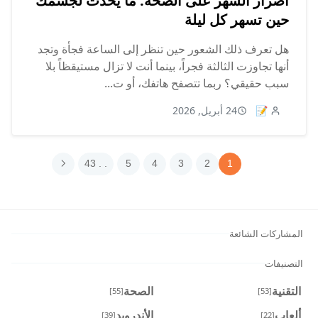
أضرار السهر على الصحة: ما يحدث لجسمك
حين تسهر كل ليلة
هل تعرف ذلك الشعور حين تنظر إلى الساعة فجأة وتجد
أنها تجاوزت الثالثة فجراً، بينما أنت لا تزال مستيقظاً بلا
سبب حقيقي؟ ربما تتصفح هاتفك، أو ت...
📝
24 أبريل, 2026
. . 43
5
4
3
2
1
المشاركات الشائعة
التصنيفات
التقنية
الصحة
[55]
[53]
ألعاب
الأندرويد
[39]
[22]