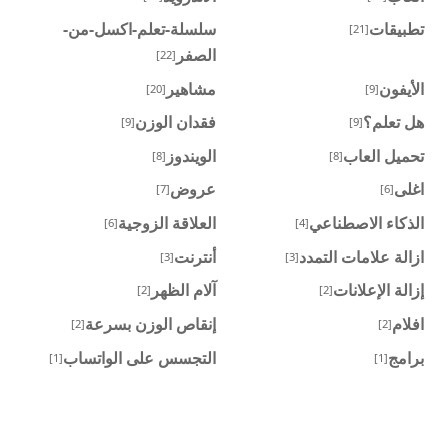
تطبيقات
سلسلة-تعلم-اكسل-من-
[21]
الصفر
[22]
الأيفون
مشاهير
[20]
[9]
هل تعلم؟
فقدان الوزن
[9]
[9]
تحميل العاب
الويندوز
[8]
[8]
اغلى
عروض
[7]
[6]
الذكاء الاصطناعي
العلاقة الزوجية
[6]
[4]
ازالة علامات التمدد
أنترنت
[3]
[3]
إزالة الإعلانات
آلام الظهر
[2]
[2]
افلام
إنقاص الوزن بسرعة
[2]
[2]
برامج
التجسس على الواتساب
[1]
[1]