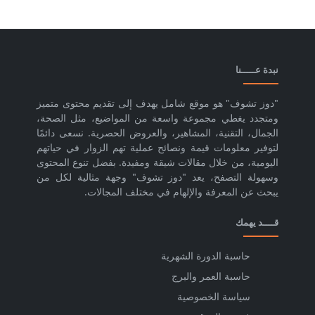
نبدة عـــــنا
"دوز تشوف" هو موقع شامل يهدف إلى تقديم محتوى متميز
ومتجدد يغطي مجموعة واسعة من المواضيع، مثل الصحة،
الجمال، التقنية، المشاهير، والعروض الحصرية. نسعى دائمًا
لتوفير معلومات قيمة ونصائح عملية تهم الزوار في حياتهم
اليومية، من خلال مقالات شيقة ومفيدة. بفضل تنوع المحتوى
وسهولة التصفح، يعد "دوز تشوف" وجهة مثالية لكل من
يبحث عن المعرفة والإلهام في مختلف المجالات.
قــــد يهمك
حاسبة الدورة الشهرية
حاسبة العمر والبرج
سياسة الخصوصية