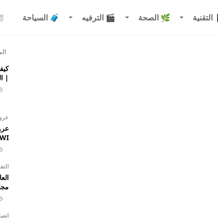
التقنية
🌿 الصحة
🎬 الترفيه
🧳 السياحة
الم
| ا
عر
INWI نجمة 1 إل
التق
مجان
اتصا