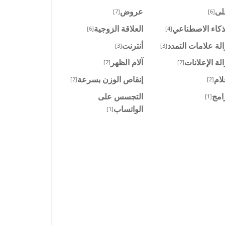
لى
عروض
[7]
[6]
ذكاء الاصطناعي
العلاقة الزوجية
[6]
[4]
الة علامات التمدد
أنترنت
[3]
[3]
الة الإعلانات
آلام الظهر
[2]
[2]
لام
إنقاص الوزن بسرعة
[2]
[2]
امج
التجسس على
[1]
الواتساب
[1]