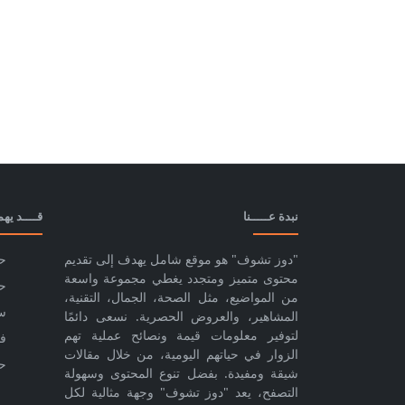
نبدة عـــــنا
قــــد يه
"دوز تشوف" هو موقع شامل يهدف إلى تقديم
حا
محتوى متميز ومتجدد يغطي مجموعة واسعة
حا
من المواضيع، مثل الصحة، الجمال، التقنية،
س
المشاهير، والعروض الحصرية. نسعى دائمًا
لتوفير معلومات قيمة ونصائح عملية تهم
ف
الزوار في حياتهم اليومية، من خلال مقالات
ح
شيقة ومفيدة. بفضل تنوع المحتوى وسهولة
التصفح، يعد "دوز تشوف" وجهة مثالية لكل