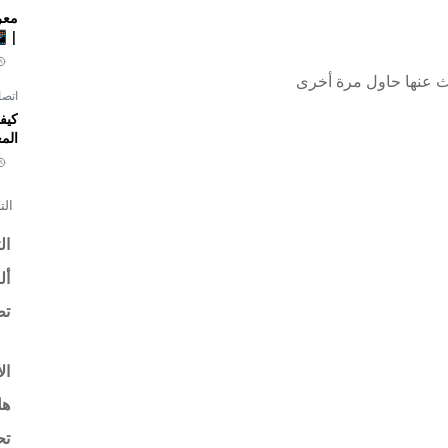
|📱
بحث عنها حاول مرة أخرى
اتصا
كيف
الم
الت
ال
أل
تط
ال
هل
تح