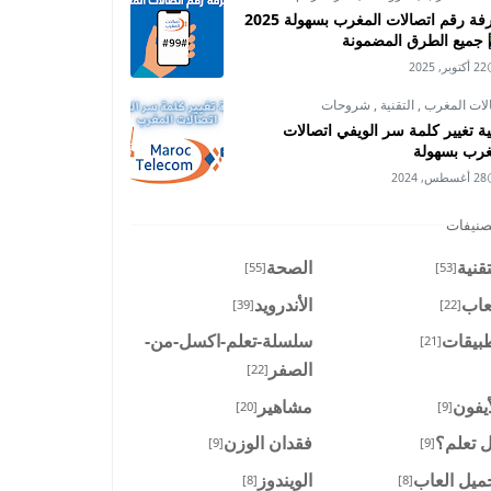
معرفة رقم اتصالات المغرب بسهولة 2025
جميع الطرق المضمونة
22 أكتوبر, 2025
لات المغرب
,
التقنية
,
شروحات
ية تغيير كلمة سر الويفي اتصالات
غرب بسهولة
28 أغسطس, 2024
صنيفات
تقنية
الصحة
[55]
[53]
عاب
الأندرويد
[39]
[22]
بيقات
سلسلة-تعلم-اكسل-من-
[21]
الصفر
[22]
أيفون
مشاهير
[20]
[9]
 تعلم؟
فقدان الوزن
[9]
[9]
ميل العاب
الويندوز
[8]
[8]