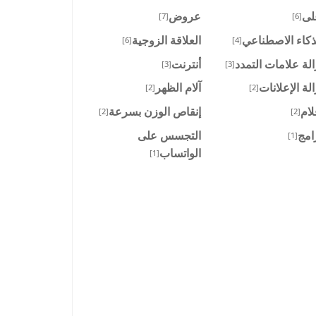
لى
عروض
[7]
[6]
ذكاء الاصطناعي
العلاقة الزوجية
[6]
[4]
الة علامات التمدد
أنترنت
[3]
[3]
الة الإعلانات
آلام الظهر
[2]
[2]
لام
إنقاص الوزن بسرعة
[2]
[2]
امج
التجسس على
[1]
الواتساب
[1]
نية