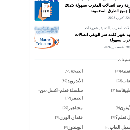
معرفة رقم اتصالات المغرب بسهولة 2025
جميع الطرق المضمونة
22 أكتوبر, 2025
لات المغرب
,
التقنية
,
شروحات
ية تغيير كلمة سر الويفي اتصالات
غرب بسهولة
28 أغسطس, 2024
صنيفات
تقنية
الصحة
[55]
[53]
عاب
الأندرويد
[39]
[22]
بيقات
سلسلة-تعلم-اكسل-من-
[21]
الصفر
[22]
أيفون
مشاهير
[20]
[9]
 تعلم؟
فقدان الوزن
[9]
[9]
ميل العاب
الويندوز
[8]
[8]