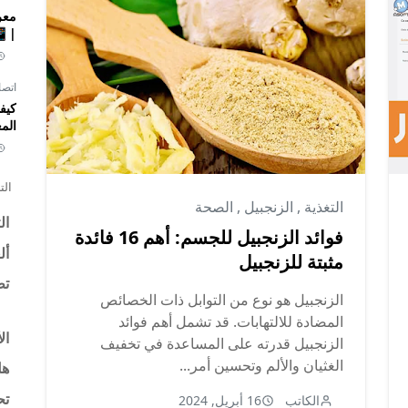
|📱
اتصا
كيف
الم
الت
التغذية
,
الزنجبيل
,
الصحة
ال
فوائد الزنجبيل للجسم: أهم 16 فائدة
أل
مثبتة للزنجبيل
تط
الزنجبيل هو نوع من التوابل ذات الخصائص
المضادة للالتهابات. قد تشمل أهم فوائد
ال
الزنجبيل قدرته على المساعدة في تخفيف
الغثيان والألم وتحسين أمر...
هل
تح
الكاتب
16 أبريل, 2024