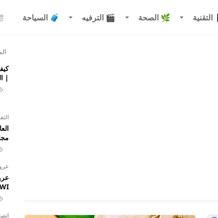
التقنية
🌿 الصحة
🎬 الترفيه
🧳 السياحة
الم
| ا
التق
مجان
عر
INWI نجمة 1 إل
اتصا