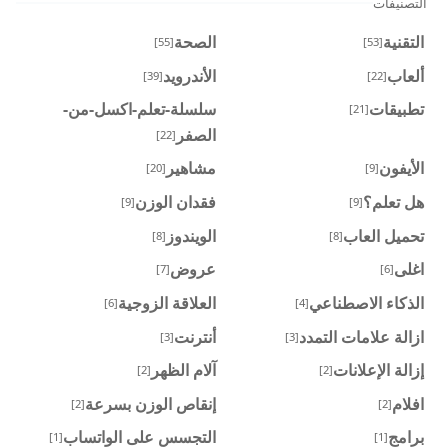
التصنيفات
التقنية
الصحة
[55]
[53]
ألعاب
الأندرويد
[39]
[22]
تطبيقات
سلسلة-تعلم-اكسل-من-
[21]
الصفر
[22]
الأيفون
مشاهير
[20]
[9]
هل تعلم؟
فقدان الوزن
[9]
[9]
تحميل العاب
الويندوز
[8]
[8]
اغلى
عروض
[7]
[6]
الذكاء الاصطناعي
العلاقة الزوجية
[6]
[4]
ازالة علامات التمدد
أنترنت
[3]
[3]
إزالة الإعلانات
آلام الظهر
[2]
[2]
افلام
إنقاص الوزن بسرعة
[2]
[2]
برامج
التجسس على الواتساب
[1]
[1]