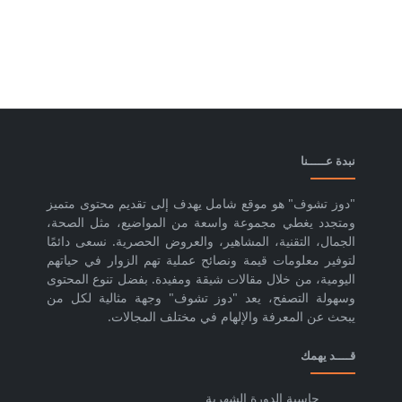
نبدة عـــــنا
"دوز تشوف" هو موقع شامل يهدف إلى تقديم محتوى متميز
ومتجدد يغطي مجموعة واسعة من المواضيع، مثل الصحة،
الجمال، التقنية، المشاهير، والعروض الحصرية. نسعى دائمًا
لتوفير معلومات قيمة ونصائح عملية تهم الزوار في حياتهم
اليومية، من خلال مقالات شيقة ومفيدة. بفضل تنوع المحتوى
وسهولة التصفح، يعد "دوز تشوف" وجهة مثالية لكل من
يبحث عن المعرفة والإلهام في مختلف المجالات.
قــــد يهمك
حاسبة الدورة الشهرية