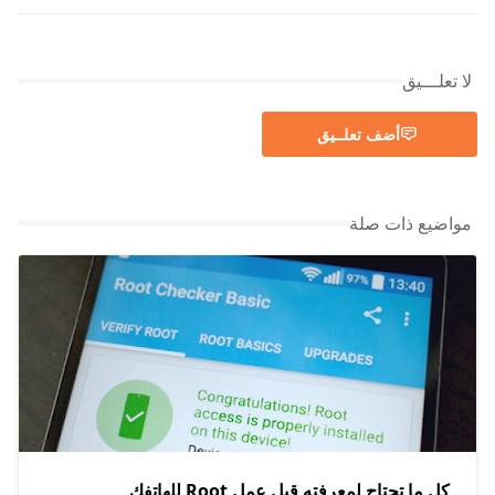
لا تعلـــيق
أضف تعلــيق
مواضيع ذات صلة
كل ما تحتاج لمعرفته قبل عمل Root للهاتفك