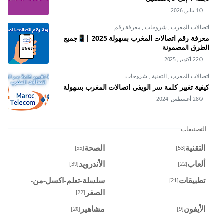
1 يناير, 2026
اتصالات المغرب
,
شروحات
,
معرفة رقم
معرفة رقم اتصالات المغرب بسهولة 2025 |📱جميع
الطرق المضمونة
22 أكتوبر, 2025
اتصالات المغرب
,
التقنية
,
شروحات
كيفية تغيير كلمة سر الويفي اتصالات المغرب بسهولة
28 أغسطس, 2024
التصنيفات
التقنية
الصحة
[55]
[53]
ألعاب
الأندرويد
[39]
[22]
تطبيقات
سلسلة-تعلم-اكسل-من-
[21]
الصفر
[22]
الأيفون
مشاهير
[20]
[9]