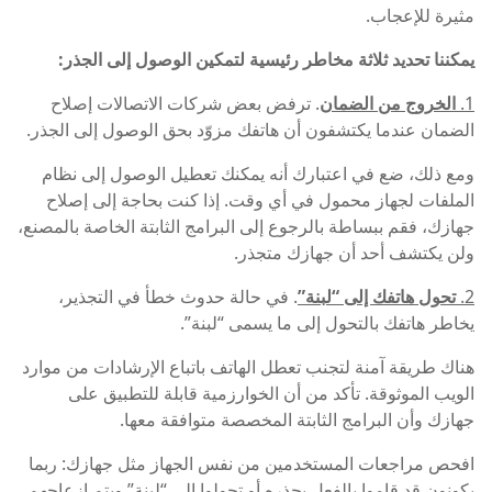
مثيرة للإعجاب.
يمكننا تحديد ثلاثة مخاطر رئيسية لتمكين الوصول إلى الجذر:
1.
الخروج من الضمان
. ترفض بعض شركات الاتصالات إصلاح
الضمان عندما يكتشفون أن هاتفك مزوّد بحق الوصول إلى الجذر.
ومع ذلك، ضع في اعتبارك أنه يمكنك تعطيل الوصول إلى نظام
الملفات لجهاز محمول في أي وقت. إذا كنت بحاجة إلى إصلاح
جهازك، فقم ببساطة بالرجوع إلى البرامج الثابتة الخاصة بالمصنع،
ولن يكتشف أحد أن جهازك متجذر.
2.
تحول هاتفك إلى “لبنة”
. في حالة حدوث خطأ في التجذير،
يخاطر هاتفك بالتحول إلى ما يسمى “لبنة”.
هناك طريقة آمنة لتجنب تعطل الهاتف باتباع الإرشادات من موارد
الويب الموثوقة. تأكد من أن الخوارزمية قابلة للتطبيق على
جهازك وأن البرامج الثابتة المخصصة متوافقة معها.
افحص مراجعات المستخدمين من نفس الجهاز مثل جهازك: ربما
يكونون قد قاموا بالفعل بجذره أو تحولوا إلى “لبنة” ويتم إزعاجهم.