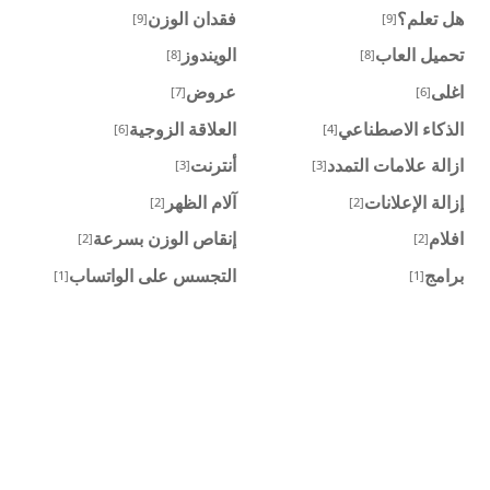
هل تعلم؟
فقدان الوزن
[9]
[9]
تحميل العاب
الويندوز
[8]
[8]
اغلى
عروض
[7]
[6]
الذكاء الاصطناعي
العلاقة الزوجية
[6]
[4]
ازالة علامات التمدد
أنترنت
[3]
[3]
إزالة الإعلانات
آلام الظهر
[2]
[2]
افلام
إنقاص الوزن بسرعة
[2]
[2]
برامج
التجسس على الواتساب
[1]
[1]