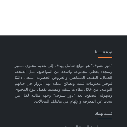
نبدة عـــــنا
"دوز تشوف" هو موقع شامل يهدف إلى تقديم محتوى متميز
ومتجدد يغطي مجموعة واسعة من المواضيع، مثل الصحة،
الجمال، التقنية، المشاهير، والعروض الحصرية. نسعى دائمًا
لتوفير معلومات قيمة ونصائح عملية تهم الزوار في حياتهم
اليومية، من خلال مقالات شيقة ومفيدة. بفضل تنوع المحتوى
وسهولة التصفح، يعد "دوز تشوف" وجهة مثالية لكل من
يبحث عن المعرفة والإلهام في مختلف المجالات.
قــــد يهمك
حاسبة الدورة الشهرية