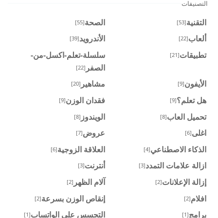
التصنيفات
التقنية
الصحة
[55]
[53]
ألعاب
الأندرويد
[39]
[22]
تطبيقات
سلسلة-تعلم-اكسل-من-
[21]
الصفر
[22]
الأيفون
مشاهير
[20]
[9]
هل تعلم؟
فقدان الوزن
[9]
[9]
تحميل العاب
الويندوز
[8]
[8]
اغلى
عروض
[7]
[6]
الذكاء الاصطناعي
العلاقة الزوجية
[6]
[4]
ازالة علامات التمدد
أنترنت
[3]
[3]
إزالة الإعلانات
آلام الظهر
[2]
[2]
افلام
إنقاص الوزن بسرعة
[2]
[2]
برامج
التجسس على الواتساب
[1]
[1]