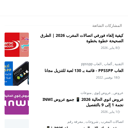
آدم ساندلر,افلام,أميتاب باتشان,تايلر بيري,توم كروز,جاك نيكلسو
المشاركات الشائعة
كيفية إلغاء فورفي اتصالات المغرب 2026 | الطرق
الصحيحة خطوة بخطوة
8 يناير, 2026
التقنية
,
ألعاب
,
العاب ppsspp
العاب PPSSPP - قائمة بـ 130 لعبة للتنزيل مجانا
18 نوفمبر, 2022
عروض
,
عروض إنوي
,
منوعات
عروض انوي الحالية 2026 📱 جميع عروض INWI
نجمة 1 إلى 9 بالتفصيل
1 يناير, 2026
اتصالات المغرب
,
شروحات
,
معرفة رقم