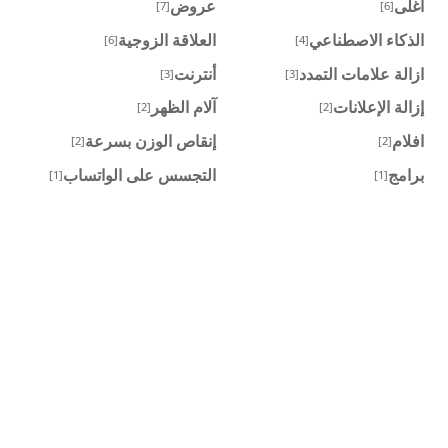
اغلى
عروض
[7]
[6]
الذكاء الاصطناعي
العلاقة الزوجية
[6]
[4]
ازالة علامات التمدد
أنترنت
[3]
[3]
إزالة الإعلانات
آلام الظهر
[2]
[2]
افلام
إنقاص الوزن بسرعة
[2]
[2]
برامج
التجسس على الواتساب
[1]
[1]