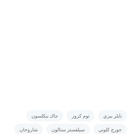
تايلر بيري
توم كروز
جاك نيكلسون
جورج كلوني
سيلفستر ستالون
شاروخان