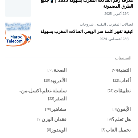
معرفة رقم اتصالات المغرب بسهولة 2025 |📱جميع
الطرق المضمونة
22 أكتوبر, 2025
اتصالات المغرب
,
التقنية
,
شروحات
كيفية تغيير كلمة سر الويفي اتصالات المغرب بسهولة
28 أغسطس, 2024
التصنيفات
التقنية
الصحة
[55]
[53]
ألعاب
الأندرويد
[39]
[22]
تطبيقات
سلسلة-تعلم-اكسل-من-
[21]
الصفر
[22]
الأيفون
مشاهير
[20]
[9]
هل تعلم؟
فقدان الوزن
[9]
[9]
تحميل العاب
الويندوز
[8]
[8]