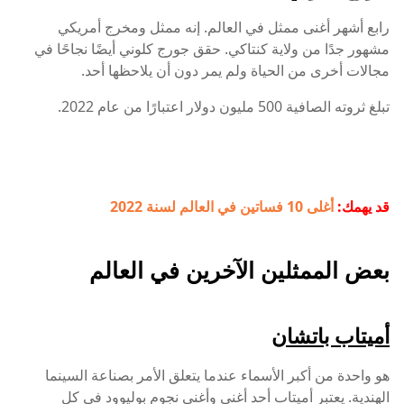
رابع أشهر أغنى ممثل في العالم. إنه ممثل ومخرج أمريكي
مشهور جدًا من ولاية كنتاكي. حقق جورج كلوني أيضًا نجاحًا في
مجالات أخرى من الحياة ولم يمر دون أن يلاحظها أحد.
تبلغ ثروته الصافية 500 مليون دولار اعتبارًا من عام 2022.
آدم ساندلر,افلام,أميتاب باتشان,تايلر بيري,توم كروز,جاك نيكلسو
قد يهمك:
أغلى 10 فساتين في العالم لسنة 2022
بعض الممثلين الآخرين في العالم
أميتاب باتشان
هو واحدة من أكبر الأسماء عندما يتعلق الأمر بصناعة السينما
الهندية. يعتبر أميتاب أحد أغنى وأغنى نجوم بوليوود في كل