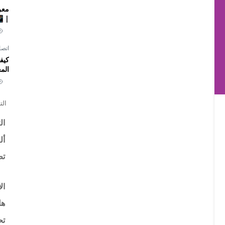
|📱
اتصا
كيف
الم
الت
ال
أل
تط
ال
هل
تح