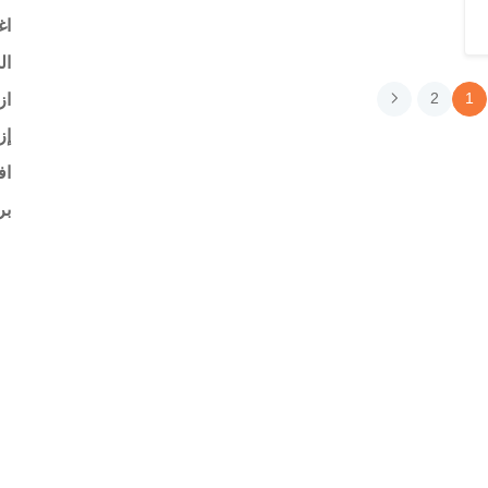
اغ
ال
از
2
1
إز
اف
بر