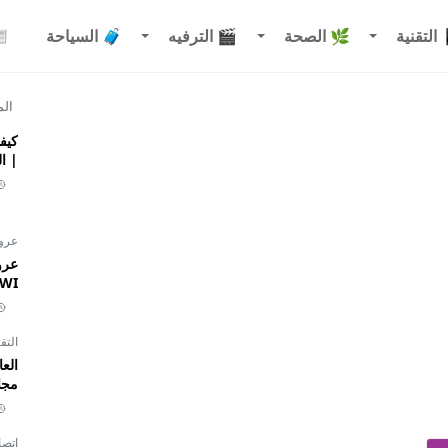
التقنية
🌿 الصحة
🎬 الترفيه
🧳 السياحة
الم
| ا
عر
INWI نجمة 1 إل
التق
مجان
اتصا