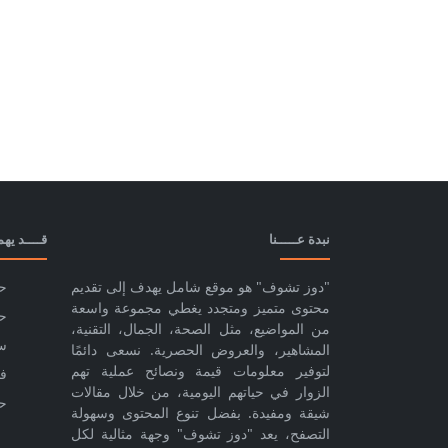
نبدة عـــــنا
قــــد يه
"دوز تشوف" هو موقع شامل يهدف إلى تقديم
حا
محتوى متميز ومتجدد يغطي مجموعة واسعة
حا
من المواضيع، مثل الصحة، الجمال، التقنية،
س
المشاهير، والعروض الحصرية. نسعى دائمًا
لتوفير معلومات قيمة ونصائح عملية تهم
ف
الزوار في حياتهم اليومية، من خلال مقالات
ح
شيقة ومفيدة. بفضل تنوع المحتوى وسهولة
التصفح، يعد "دوز تشوف" وجهة مثالية لكل