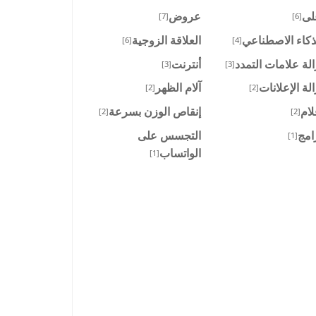
لى
عروض
[7]
[6]
ذكاء الاصطناعي
العلاقة الزوجية
[6]
[4]
الة علامات التمدد
أنترنت
[3]
[3]
الة الإعلانات
آلام الظهر
[2]
[2]
لام
إنقاص الوزن بسرعة
[2]
[2]
امج
التجسس على
[1]
الواتساب
[1]