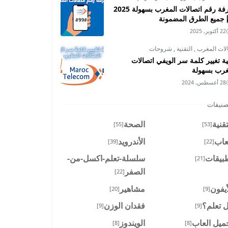
معرفة رقم اتصالات المغرب بسهولة 2025
جميع الطرق المضمونة
22 أكتوبر, 2025
لات المغرب
,
التقنية
,
شروحات
ية تغيير كلمة سر الويفي اتصالات
غرب بسهولة
28 أغسطس, 2024
صنيفات
تقنية
الصحة
[55]
[53]
عاب
الأندرويد
[39]
[22]
بيقات
سلسلة-تعلم-اكسل-من-
[21]
الصفر
[22]
أيفون
مشاهير
[20]
[9]
 تعلم؟
فقدان الوزن
[9]
[9]
ميل العاب
الويندوز
[8]
[8]