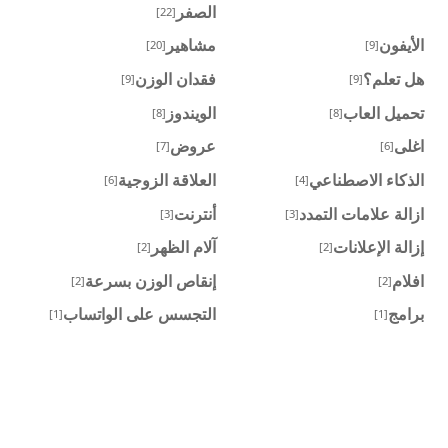
الصفر
[22]
الأيفون
مشاهير
[20]
[9]
هل تعلم؟
فقدان الوزن
[9]
[9]
تحميل العاب
الويندوز
[8]
[8]
اغلى
عروض
[7]
[6]
الذكاء الاصطناعي
العلاقة الزوجية
[6]
[4]
ازالة علامات التمدد
أنترنت
[3]
[3]
إزالة الإعلانات
آلام الظهر
[2]
[2]
افلام
إنقاص الوزن بسرعة
[2]
[2]
برامج
التجسس على الواتساب
[1]
[1]