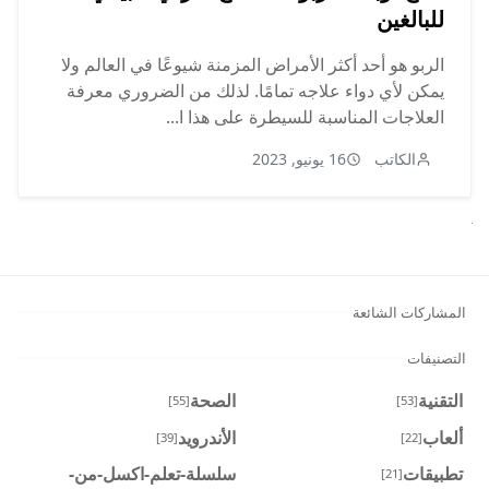
للبالغين
الربو هو أحد أكثر الأمراض المزمنة شيوعًا في العالم ولا
يمكن لأي دواء علاجه تمامًا. لذلك من الضروري معرفة
العلاجات المناسبة للسيطرة على هذا ا...
الكاتب
16 يونيو, 2023
لتالي
المشاركات الشائعة
التصنيفات
التقنية
الصحة
[55]
[53]
ألعاب
الأندرويد
[39]
[22]
تطبيقات
سلسلة-تعلم-اكسل-من-
[21]